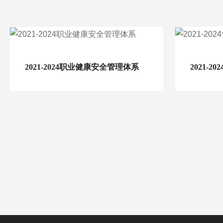
2021-2024职业健康安全管理体系
2021-2