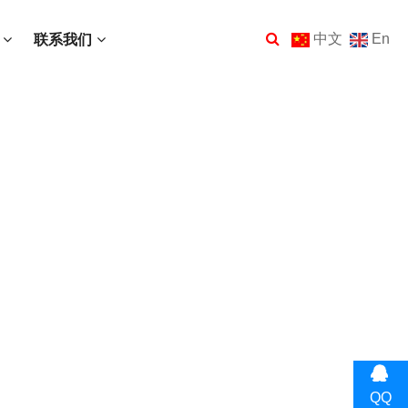
中文
En
联系我们
QQ