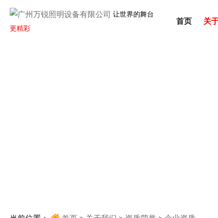
让世界的舞台
首页
关
更精彩