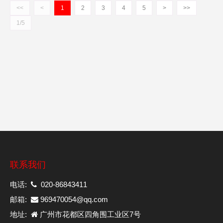
<<
<
1
2
3
4
5
>
>>
1/5
联系我们
电话:
020-86843411
邮箱:
969470054@qq.com
地址:
广州市花都区四角围工业区7号