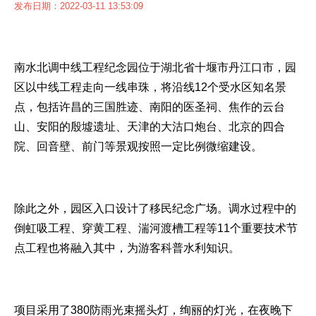
发布日期：2022-03-11 13:53:09
南水北调中线工程纪念园位于湖北省十堰市丹江口市，园
区以中线工程走向一线串珠，将沿线12个受水区知名景
点，包括许昌的三国胜迹、南阳的医圣祠、焦作的云台
山、安阳的殷墟遗址、天津的大沽口炮台、北京的四合
院、回音壁、前门等景观按照一定比例微缩建设。
除此之外，园区入口设计了移民纪念广场。调水过程中的
倒虹吸工程、穿黄工程、湍河渡槽工程等11个重要技术节
点工程也将融入其中，为游客科普水利知识。
项目采用了380防雨光束摇头灯，绚丽的灯光，在夜晚下